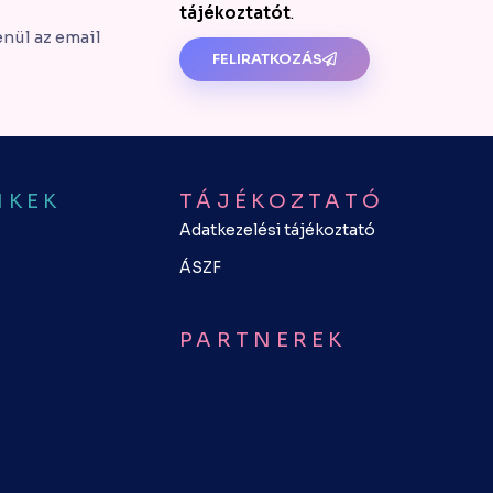
tájékoztatót
.
enül az email
FELIRATKOZÁS
NKEK
TÁJÉKOZTATÓ
Adatkezelési tájékoztató
ÁSZF
PARTNEREK