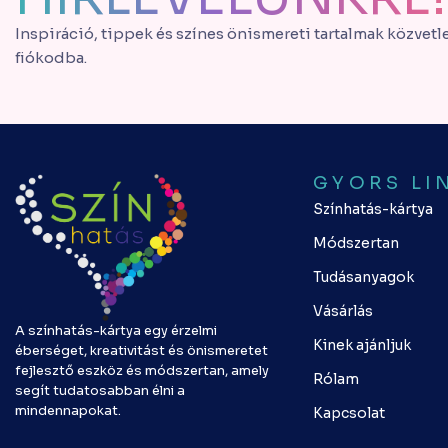
Inspiráció, tippek és színes önismereti tartalmak közvetl
fiókodba.
GYORS LI
Színhatás-kártya
Módszertan
Tudásanyagok
Vásárlás
A színhatás-kártya egy érzelmi
Kinek ajánljuk
éberséget, kreativitást és önismeretet
fejlesztő eszköz és módszertan, amely
Rólam
segít tudatosabban élni a
mindennapokat.
Kapcsolat